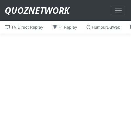
QUOZNETWORK
TV Direct Replay
F1 Replay
HumourDuWeb