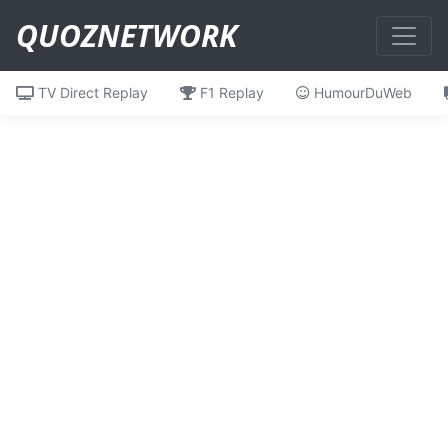
QUOZNETWORK
TV Direct Replay
F1 Replay
HumourDuWeb