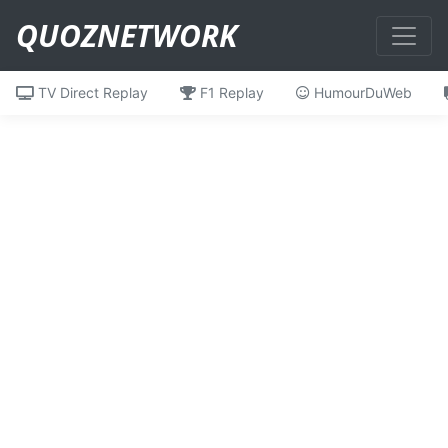
QUOZNETWORK
TV Direct Replay
F1 Replay
HumourDuWeb