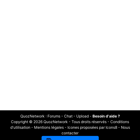
QuozNetwork
:
Forums
-
Chat
-
Upload
-
Besoin d'aide ?
Copyright © 2026 QuozNetwork - Tous droits réservés -
Conditions
d'utilisation
-
Mentions légales
-
Icones proposées par Icons8
-
Nous
contacter