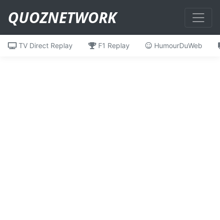
QUOZNETWORK
TV Direct Replay
F1 Replay
HumourDuWeb