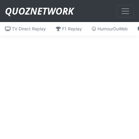
QUOZNETWORK
TV Direct Replay
F1 Replay
HumourDuWeb