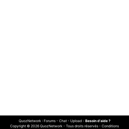
QuozNetwork
:
Forums
-
Chat
-
Upload
-
Besoin d'aide ?
Copyright © 2026 QuozNetwork - Tous droits réservés -
Conditions