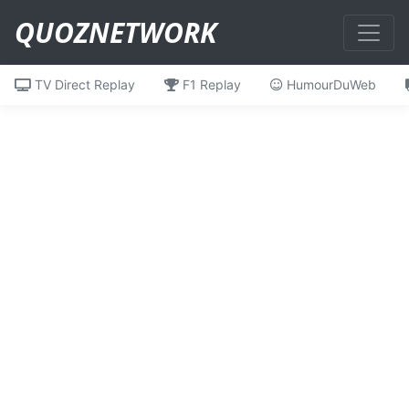
QUOZNETWORK
TV Direct Replay
F1 Replay
HumourDuWeb