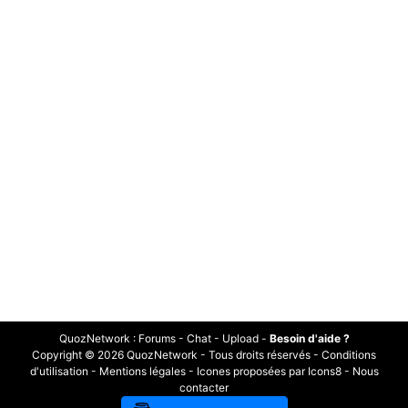
QuozNetwork
:
Forums
-
Chat
-
Upload
-
Besoin d'aide ?
Copyright © 2026 QuozNetwork - Tous droits réservés -
Conditions
d'utilisation
-
Mentions légales
-
Icones proposées par Icons8
-
Nous
contacter