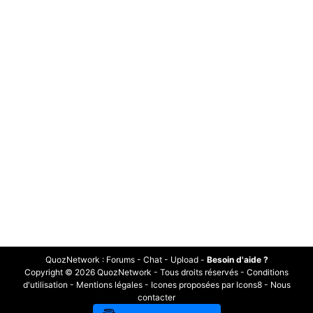
QuozNetwork
:
Forums
-
Chat
-
Upload
-
Besoin d'aide ?
Copyright © 2026 QuozNetwork - Tous droits réservés -
Conditions
d'utilisation
-
Mentions légales
-
Icones proposées par Icons8
-
Nous
contacter