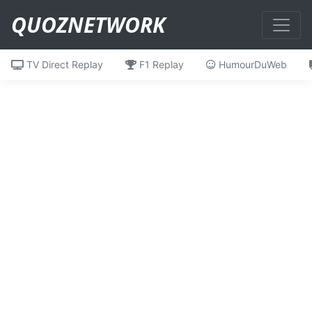
QUOZNETWORK
TV Direct Replay
F1 Replay
HumourDuWeb