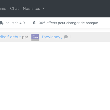
ums
Chat
Nos sites
Industrie 4.0
130€ offerts pour changer de banque
 le Twitch Game ! (Wartrahiix)
par
foxylabnyy
2