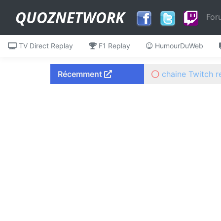
QUOZNETWORK
For
TV Direct Replay
F1 Replay
HumourDuWeb
Récemment
Mes Débuts dans