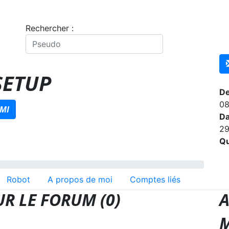
Rechercher :
SETUP
De
08
MI
Da
29
Qu
Robot
A propos de moi
Comptes liés
R LE FORUM (0)
A
M