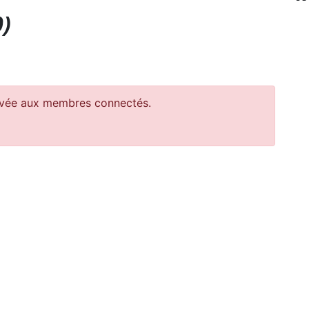
0
)
ervée aux membres connectés.