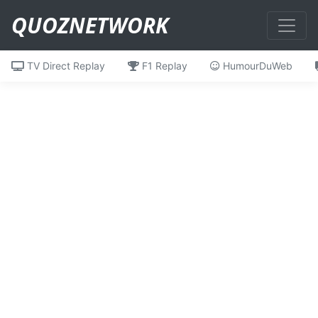
QUOZNETWORK
TV Direct Replay
F1 Replay
HumourDuWeb