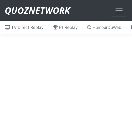
QUOZNETWORK
TV Direct Replay
F1 Replay
HumourDuWeb