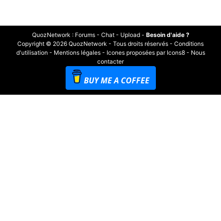
QuozNetwork
:
Forums
-
Chat
-
Upload
-
Besoin d'aide ?
Copyright © 2026 QuozNetwork - Tous droits réservés -
Conditions
d'utilisation
-
Mentions légales
-
Icones proposées par Icons8
-
Nous
contacter
BUY ME A COFFEE