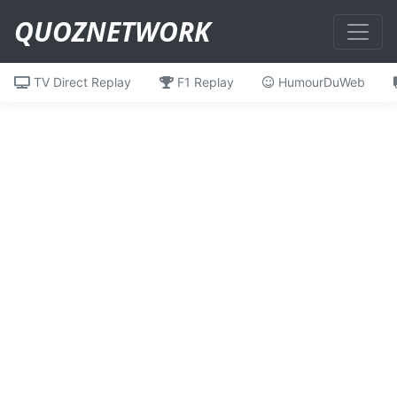
QUOZNETWORK
TV Direct Replay
F1 Replay
HumourDuWeb