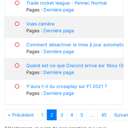
Trade rocket league - Fennec Normal
Pages :
Dernière page
Vues caméra
Pages :
Dernière page
Comme
Pages :
Dernière page
Quand est-ce que Discord arrive sur Xbox One
Pages :
Dernière page
Y'aura-t-il du crossplay sur F1 2021 ?
Pages :
Dernière page
« Précédent
1
2
3
4
5
…
45
Suivan