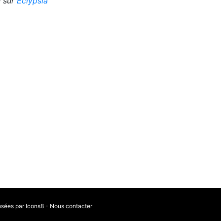
 sur
Eclypsia
osées par Icons8
-
Nous contacter