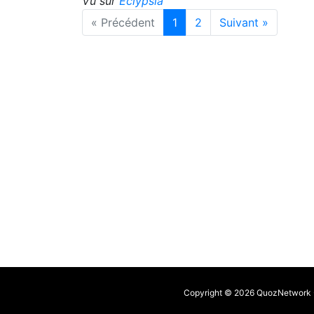
Vu sur
Eclypsia
« Précédent
1
2
Suivant »
Copyright © 2026 QuozNetwork - 