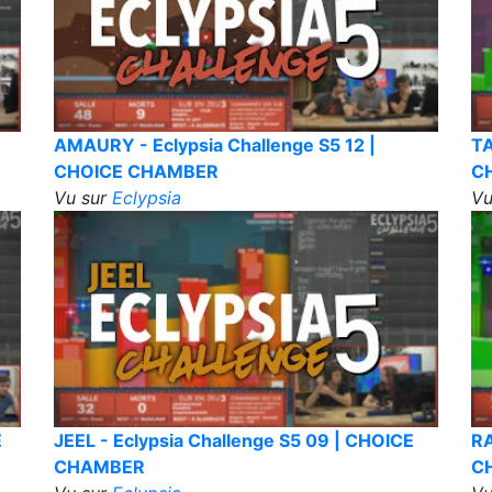
AMAURY - Eclypsia Challenge S5 12 |
TA
CHOICE CHAMBER
C
Vu sur
Eclypsia
Vu
E
JEEL - Eclypsia Challenge S5 09 | CHOICE
RA
CHAMBER
C