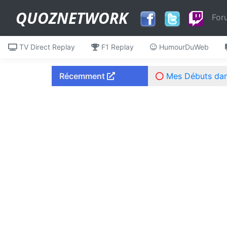
QUOZNETWORK
For
TV Direct Replay
F1 Replay
HumourDuWeb
Récemment
Mes Débuts dans