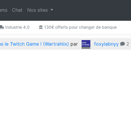
ums
Chat
Nos sites
Industrie 4.0
130€ offerts pour changer de banque
 le Twitch Game ! (Wartrahiix)
par
foxylabnyy
2