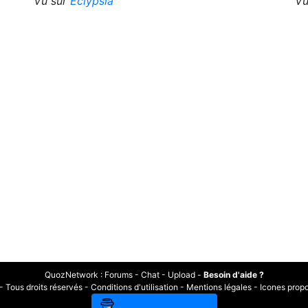
Vu sur
Eclypsia
Vu
QuozNetwork
:
Forums
-
Chat
-
Upload
-
Besoin d'aide ?
Tous droits réservés -
Conditions d'utilisation
-
Mentions légales
-
Icones prop