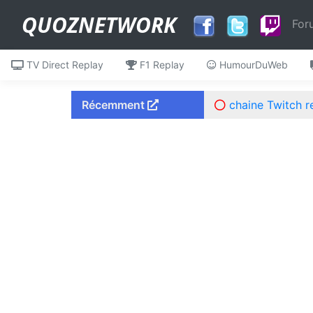
QUOZNETWORK
For
TV Direct Replay
F1 Replay
HumourDuWeb
Récemment
Mes Débuts dans