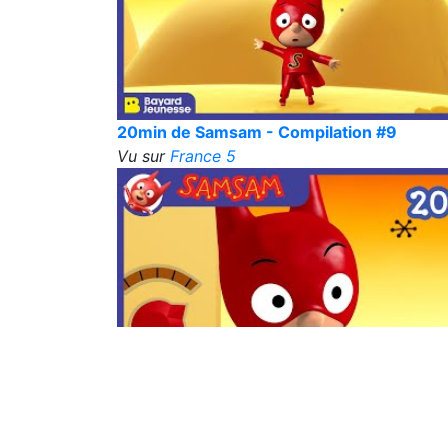
20min de Samsam - Compilation #9
Vu sur
France 5
20min de Samsam - Compilation #5
Vu sur
France 5
« Précédent
1
2
3
4
5
…