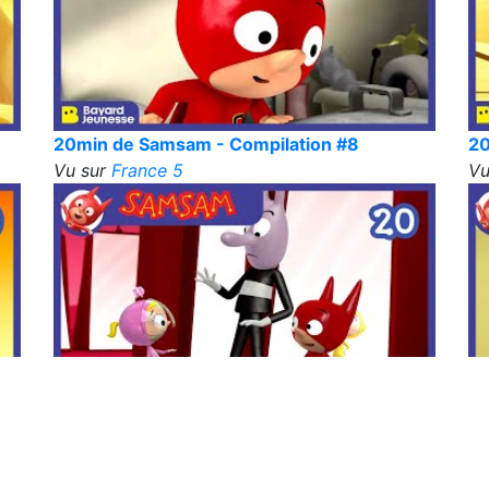
20min de Samsam - Compilation #8
20
Vu sur
France 5
Vu
20min de Samsam - Compilation #4
20
Vu sur
France 5
Vu
13
Suivant »