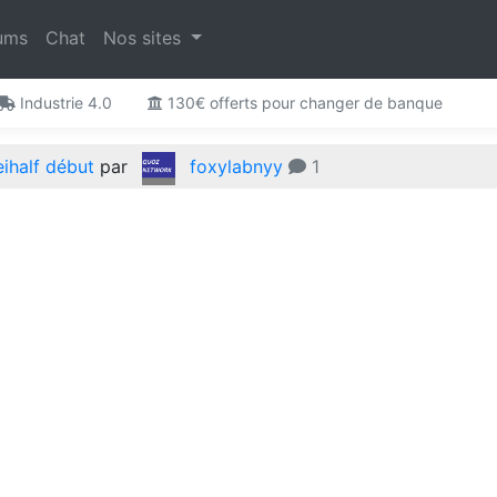
ums
Chat
Nos sites
Industrie 4.0
130€ offerts pour changer de banque
 le Twitch Game ! (Wartrahiix)
par
foxylabnyy
2