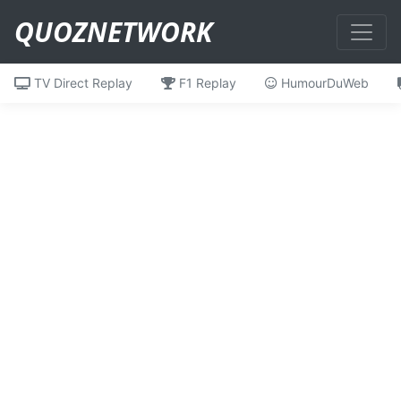
QUOZNETWORK
TV Direct Replay
F1 Replay
HumourDuWeb