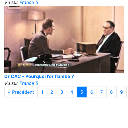
Vu sur
France 5
Dr CAC - Pourquoi l'or flambe ?
Vu sur
France 5
« Précédent
1
2
3
4
5
6
7
8
9