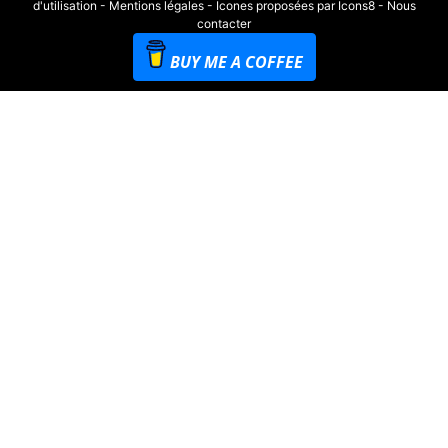
d'utilisation
-
Mentions légales
-
Icones proposées par Icons8
-
Nous
contacter
BUY ME A COFFEE