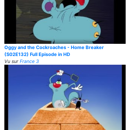
Oggy and the Cockroaches - Home Breaker
(S02E132) Full Episode in HD
Vu sur
France 3