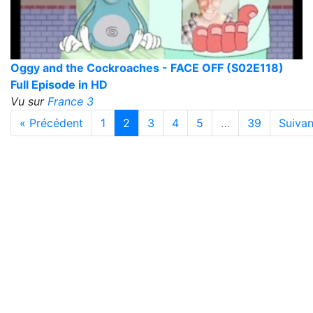
Oggy and the Cockroaches - FACE OFF (S02E118)
Full Episode in HD
Vu sur
France 3
« Précédent
1
2
3
4
5
…
39
Suivan