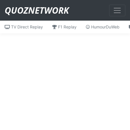
QUOZNETWORK
TV Direct Replay
F1 Replay
HumourDuWeb