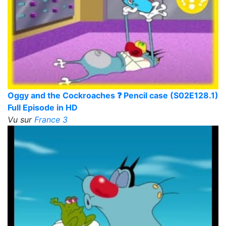
Oggy and the Cockroaches ❓ Pencil case (S02E128.1)
Full Episode in HD
Vu sur
France 3