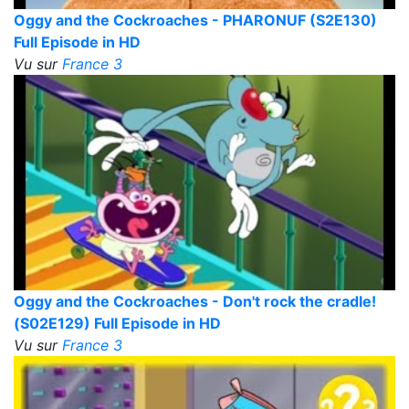
Oggy and the Cockroaches - PHARONUF (S2E130)
Full Episode in HD
Vu sur
France 3
Oggy and the Cockroaches - Don't rock the cradle!
(S02E129) Full Episode in HD
Vu sur
France 3