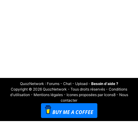
QuozNetwork
:
Forums
-
Chat
-
Upload
-
Besoin d'aide ?
Copyright © 2026 QuozNetwork - Tous droits réservés -
Conditions
d'utilisation
-
Mentions légales
-
Icones proposées par Icons8
-
Nous
contacter
BUY ME A COFFEE