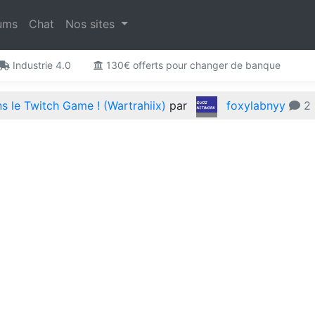
ums
Chat
Nos sites
Industrie 4.0
130€ offerts pour changer de banque
 le Twitch Game ! (Wartrahiix)
par
foxylabnyy
2