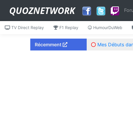
QUOZNETWORK
For
TV Direct Replay
F1 Replay
HumourDuWeb
Récemment
Mes Débuts dans