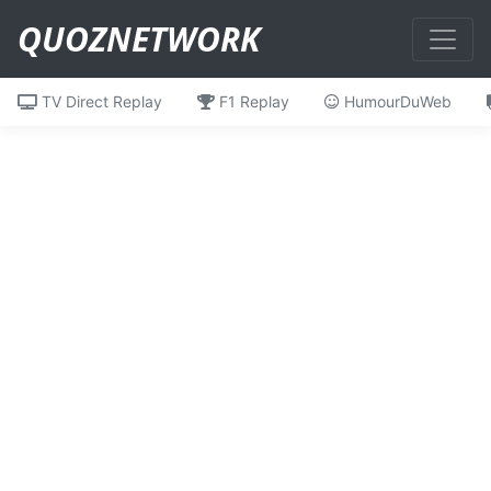
QUOZNETWORK
TV Direct Replay
F1 Replay
HumourDuWeb