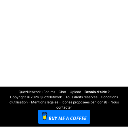
QuozNetwork
:
Forums
-
Chat
-
Upload
-
Besoin d'aide ?
Copyright © 2026 QuozNetwork - Tous droits réservés -
Conditions
d'utilisation
-
Mentions légales
-
Icones proposées par Icons8
-
Nous
contacter
BUY ME A COFFEE