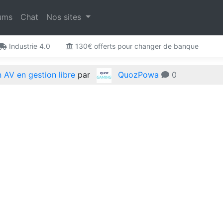
ums
Chat
Nos sites
Industrie 4.0
130€ offerts pour changer de banque
n AV en gestion libre
par
QuozPowa
0