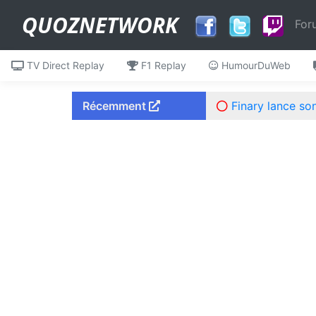
QUOZNETWORK
For
TV Direct Replay
F1 Replay
HumourDuWeb
Récemment
Finary lance so