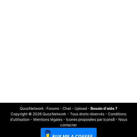
QuozNetwork
:
Forums
-
Chat
-
Upload
-
Besoin d'aide ?
Copyright © 2026 QuozNetwork - Tous droits réservés -
Conditions
d'utilisation
-
Mentions légales
-
Icones proposées par Icons8
-
Nous
contacter
BUY ME A COFFEE