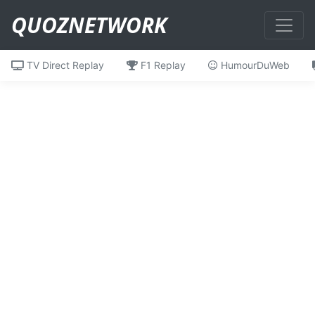
QUOZNETWORK
TV Direct Replay
F1 Replay
HumourDuWeb