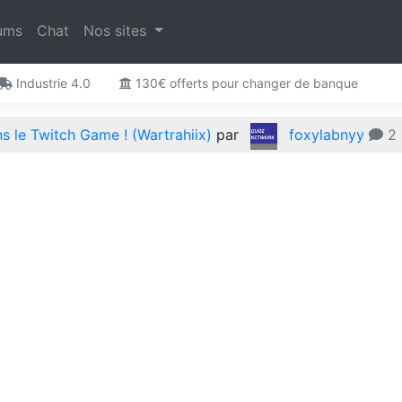
ums
Chat
Nos sites
Industrie 4.0
130€ offerts pour changer de banque
 le Twitch Game ! (Wartrahiix)
par
foxylabnyy
2