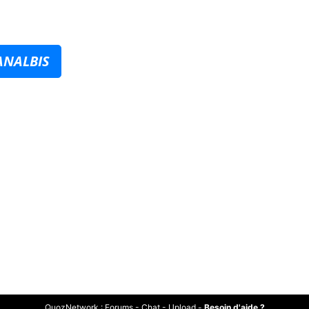
ANALBIS
QuozNetwork
:
Forums
-
Chat
-
Upload
-
Besoin d'aide ?