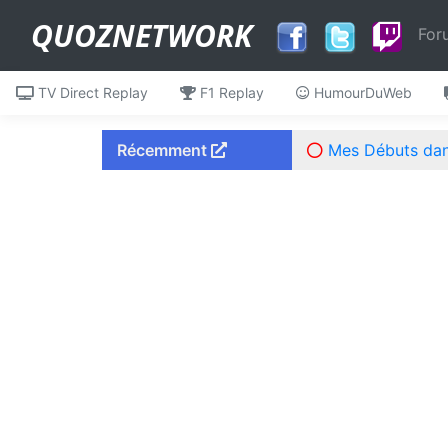
QUOZNETWORK
For
TV Direct Replay
F1 Replay
HumourDuWeb
Récemment
Mes Débuts dans