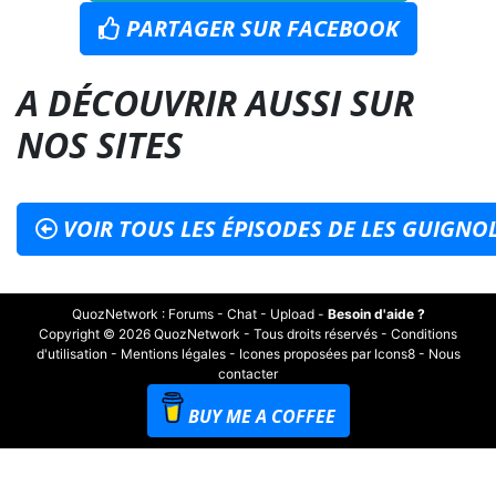
PARTAGER SUR FACEBOOK
A DÉCOUVRIR AUSSI SUR
NOS SITES
VOIR TOUS LES ÉPISODES DE LES GUIGNOL
QuozNetwork
:
Forums
-
Chat
-
Upload
-
Besoin d'aide ?
Copyright © 2026 QuozNetwork - Tous droits réservés -
Conditions
d'utilisation
-
Mentions légales
-
Icones proposées par Icons8
-
Nous
contacter
BUY ME A COFFEE