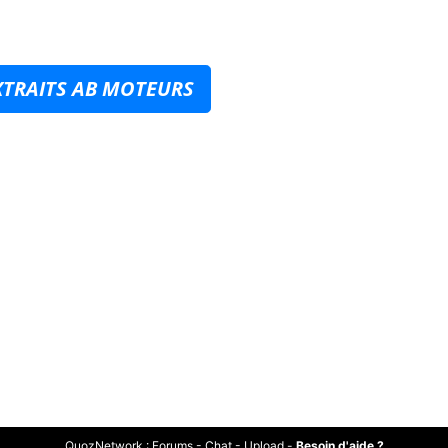
XTRAITS AB MOTEURS
QuozNetwork
:
Forums
-
Chat
-
Upload
-
Besoin d'aide ?