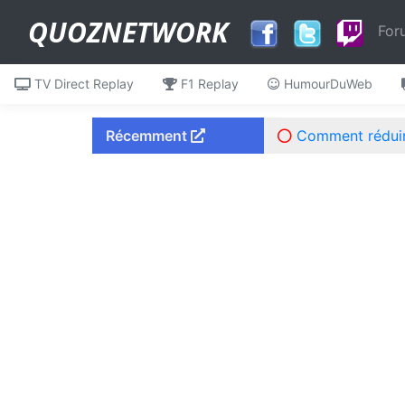
QUOZNETWORK
For
TV Direct Replay
F1 Replay
HumourDuWeb
Récemment
Comment réduire