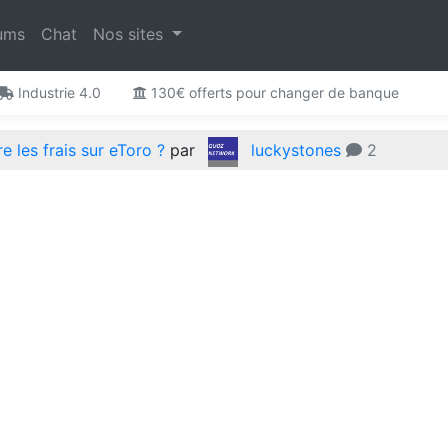
ums
Chat
Nos sites
Industrie 4.0
130€ offerts pour changer de banque
 les frais sur eToro ?
par
luckystones
2