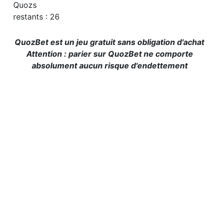
Quozs
restants : 26
QuozBet est un jeu gratuit sans obligation d'achat
Attention : parier sur QuozBet ne comporte
absolument aucun risque d'endettement