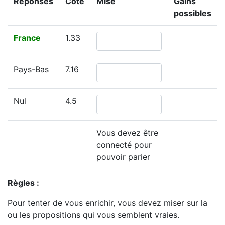
Réponses
Côte
Mise
Gains
possibles
France
1.33
Pays-Bas
7.16
Nul
4.5
Vous devez être
connecté pour
pouvoir parier
Règles :
Pour tenter de vous enrichir, vous devez miser sur la
ou les propositions qui vous semblent vraies.