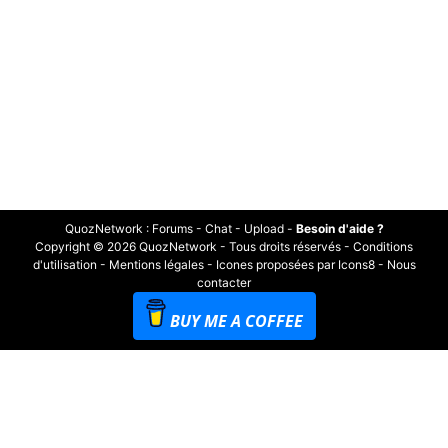
QuozNetwork
:
Forums
-
Chat
-
Upload
-
Besoin d'aide ?
Copyright © 2026 QuozNetwork - Tous droits réservés -
Conditions
d'utilisation
-
Mentions légales
-
Icones proposées par Icons8
-
Nous
contacter
BUY ME A COFFEE