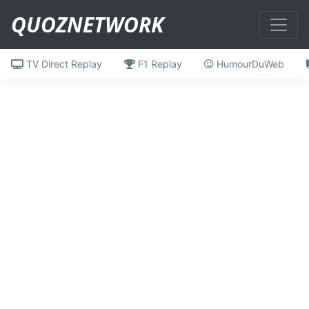
QUOZNETWORK
TV Direct Replay
F1 Replay
HumourDuWeb