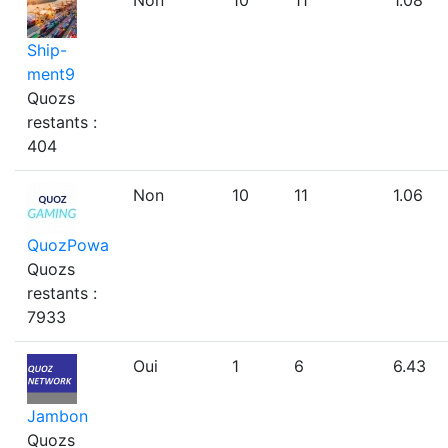
Non
10
11
1.08
Ship-
ment9
Quozs
restants :
404
Non
10
11
1.06
QuozPowa
Quozs
restants :
7933
Oui
1
6
6.43
Jambon
Quozs