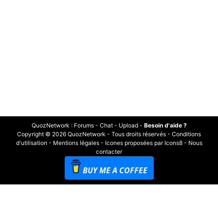
QuozNetwork
:
Forums
-
Chat
-
Upload
-
Besoin d'aide ?
Copyright © 2026 QuozNetwork - Tous droits réservés -
Conditions
d'utilisation
-
Mentions légales
-
Icones proposées par Icons8
-
Nous
contacter
BUY ME A COFFEE