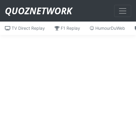
QUOZNETWORK
TV Direct Replay
F1 Replay
HumourDuWeb