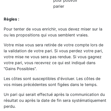
pour pouvoir
parier
Règles :
Pour tenter de vous enrichir, vous devez miser sur la
ou les propositions qui vous semblent vraies.
Votre mise vous sera retirée de votre compte lors de
la validation de votre pari. Si vous perdez votre pari,
votre mise ne vous sera pas rendue. Si vous gagnez
votre pari, vous recevrez ce qui est indiqué dans
"Gains Possibles".
Les côtes sont susceptibles d'évoluer. Les côtes de
vos mises précédentes sont figées dans le temps.
Un pari qui serait effectué après la communication du
résultat ou après la date de fin sera systématiquement
perdu.