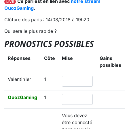
Ce pari est en lien avec
notre stream
LIVE
QuozGaming
.
Clôture des paris : 14/08/2018 à 19h20
Qui sera le plus rapide ?
PRONOSTICS POSSIBLES
Réponses
Côte
Mise
Gains
possibles
Valentin1er
1
QuozGaming
1
Vous devez
être connecté