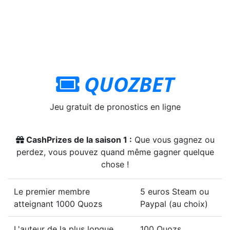
QUOZBET
Jeu gratuit de pronostics en ligne
CashPrizes de la saison 1 :
Que vous gagnez ou
perdez, vous pouvez quand même gagner quelque
chose !
Le premier membre
5 euros Steam ou
atteignant 1000 Quozs
Paypal (au choix)
L'auteur de la plus longue
100 Quozs