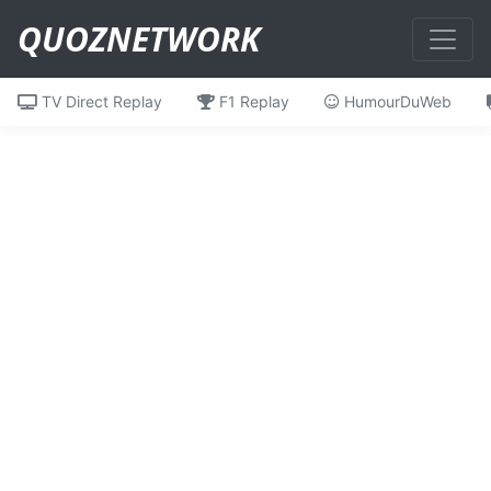
QUOZNETWORK
TV Direct Replay
F1 Replay
HumourDuWeb