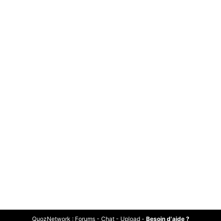
QuozNetwork
:
Forums
-
Chat
-
Upload
-
Besoin d'aide ?