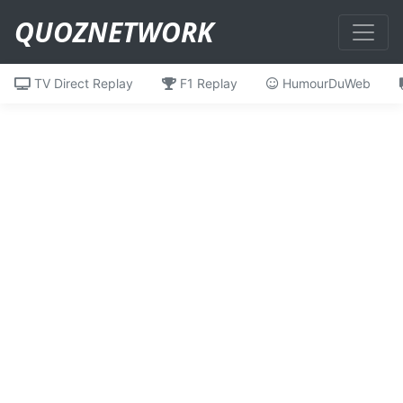
QUOZNETWORK
TV Direct Replay
F1 Replay
HumourDuWeb