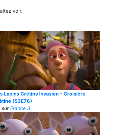
itez voir.
s Lapins Crétins Invasion - Croisière
étine (S3E76)
 sur
France 3