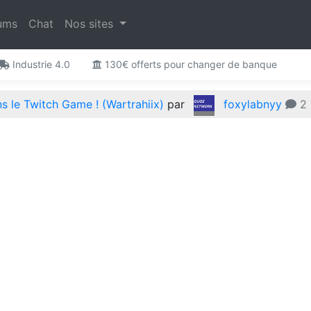
ums
Chat
Nos sites
Industrie 4.0
130€ offerts pour changer de banque
 le Twitch Game ! (Wartrahiix)
par
foxylabnyy
2