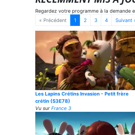
Regardez votre programme à la demande en s
« Précédent
1
2
3
4
Suivant 
Les Lapins Crétins Invasion - Petit frère
crétin (S3E78)
Vu sur
France 3