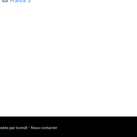
 sur
France 3
osées par Icons8
-
Nous contacter