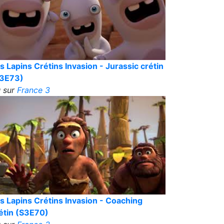
s Lapins Crétins Invasion - Jurassic crétin
3E73)
 sur
France 3
s Lapins Crétins Invasion - Coaching
étin (S3E70)