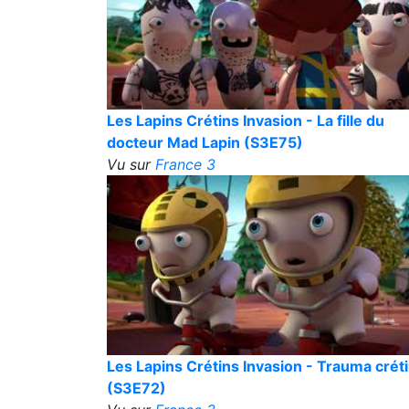
Les Lapins Crétins Invasion - La fille du
docteur Mad Lapin (S3E75)
Vu sur
France 3
Les Lapins Crétins Invasion - Trauma crét
(S3E72)