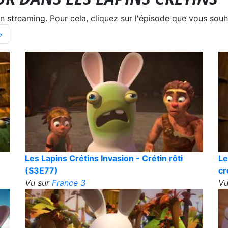
treaming. Pour cela, cliquez sur l'épisode que vous souha
»
Les Lapins Crétins Invasion - Crétin rôti
Le
(S3E77)
cr
Vu sur
France 3
Vu