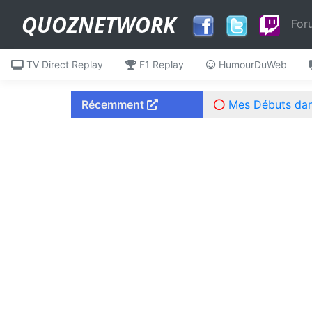
QUOZNETWORK
For
TV Direct Replay
F1 Replay
HumourDuWeb
Récemment
Mes Débuts dans