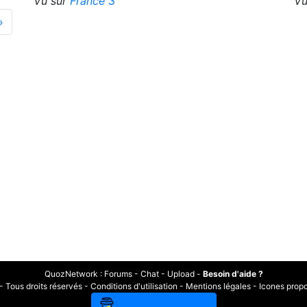
Vu sur
France 3
Vu
»
QuozNetwork
:
Forums
-
Chat
-
Upload
-
Besoin d'aide ?
Tous droits réservés -
Conditions d'utilisation
-
Mentions légales
-
Icones prop