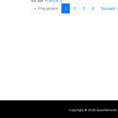
Vu sur
France 3
« Précédent
1
2
3
4
Suivant 
Copyright © 2026 QuozNetwork - 