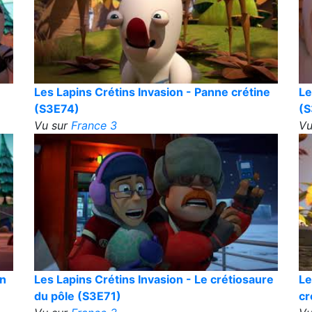
Les Lapins Crétins Invasion - Panne crétine
Le
(S3E74)
(S
Vu sur
France 3
Vu
in
Les Lapins Crétins Invasion - Le crétiosaure
Le
du pôle (S3E71)
cr