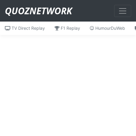
QUOZNETWORK
TV Direct Replay
F1 Replay
HumourDuWeb