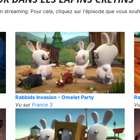
treaming. Pour cela, cliquez sur l'épisode que vous souha
Rabbids Invasion - Omelet Party
Ra
Vu sur
France 3
Vu