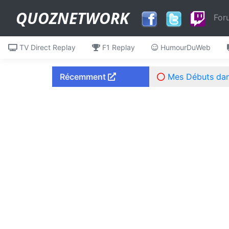
QUOZNETWORK
For
TV Direct Replay
F1 Replay
HumourDuWeb
Récemment
Mes Débuts dans