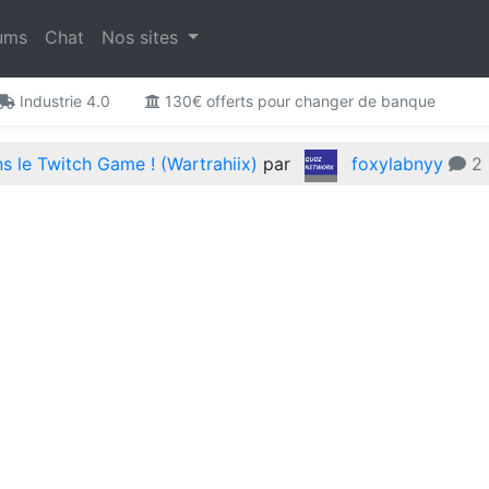
ums
Chat
Nos sites
Industrie 4.0
130€ offerts pour changer de banque
 le Twitch Game ! (Wartrahiix)
par
foxylabnyy
2