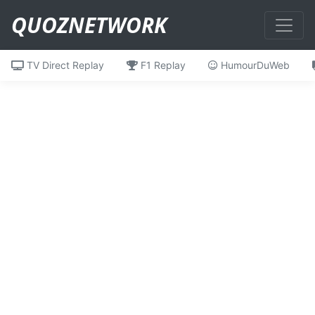
QUOZNETWORK
TV Direct Replay
F1 Replay
HumourDuWeb