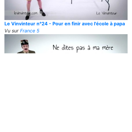
Le Vinvinteur n°24 - Pour en finir avec l'école à papa
Vu sur
France 5
Le Vinvinteur n°23 - Hacker et politique
Vu sur
France 5
« Précédent
1
2
3
4
Suivant »