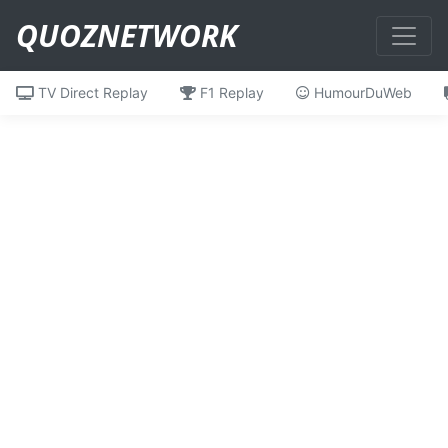
QUOZNETWORK
TV Direct Replay
F1 Replay
HumourDuWeb