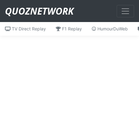
QUOZNETWORK
TV Direct Replay
F1 Replay
HumourDuWeb