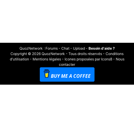
QuozNetwork
:
Forums
-
Chat
-
Upload
-
Besoin d'aide ?
Copyright © 2026 QuozNetwork - Tous droits réservés -
Conditions
d'utilisation
-
Mentions légales
-
Icones proposées par Icons8
-
Nous
contacter
BUY ME A COFFEE