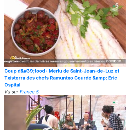
Coup d&#39;food : Merlu de Saint-Jean-de-Luz et
Txistorra des chefs Ramuntxo Courdé &amp; Eric
Ospital
Vu sur
France 5