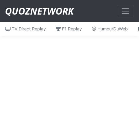
QUOZNETWORK
TV Direct Replay
F1 Replay
HumourDuWeb