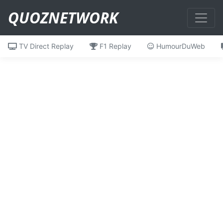
QUOZNETWORK
TV Direct Replay
F1 Replay
HumourDuWeb