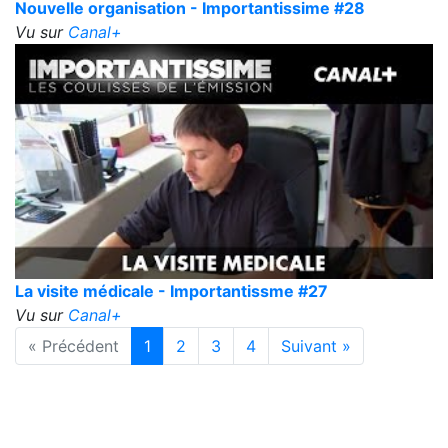
Nouvelle organisation - Importantissime #28
Vu sur
Canal+
La visite médicale - Importantissme #27
Vu sur
Canal+
« Précédent
1
2
3
4
Suivant »