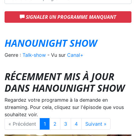
SIGNALER UN PROGRAMME MANQUANT
HANOUNIGHT SHOW
Genre :
Talk-show
- Vu sur
Canal+
RÉCEMMENT MIS À JOUR
DANS HANOUNIGHT SHOW
Regardez votre programme à la demande en
streaming. Pour cela, cliquez sur l'épisode que vous
souhaitez voir.
« Précédent
1
2
3
4
Suivant »