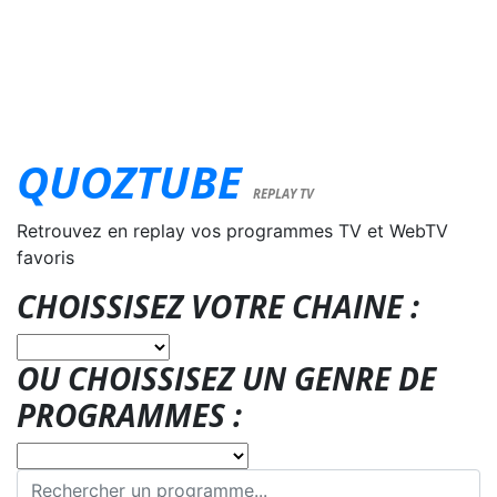
QUOZTUBE
REPLAY TV
Retrouvez en replay vos programmes TV et WebTV
favoris
CHOISSISEZ VOTRE CHAINE :
OU CHOISSISEZ UN GENRE DE
PROGRAMMES :