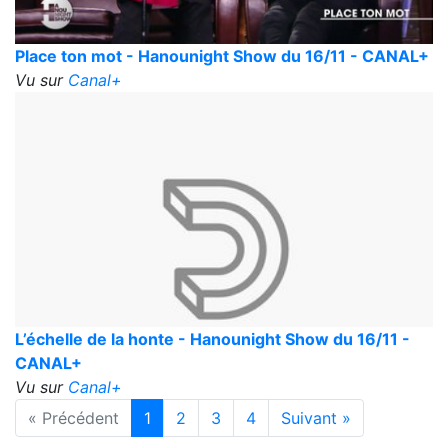
Place ton mot - Hanounight Show du 16/11 - CANAL+
Vu sur
Canal+
L’échelle de la honte - Hanounight Show du 16/11 -
CANAL+
Vu sur
Canal+
« Précédent
1
2
3
4
Suivant »