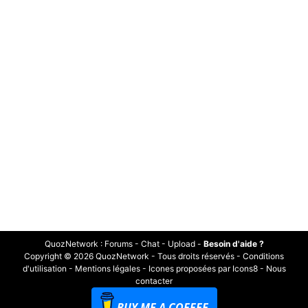
QuozNetwork
:
Forums
-
Chat
-
Upload
-
Besoin d'aide ?
Copyright © 2026 QuozNetwork - Tous droits réservés -
Conditions
d'utilisation
-
Mentions légales
-
Icones proposées par Icons8
-
Nous
contacter
BUY ME A COFFEE