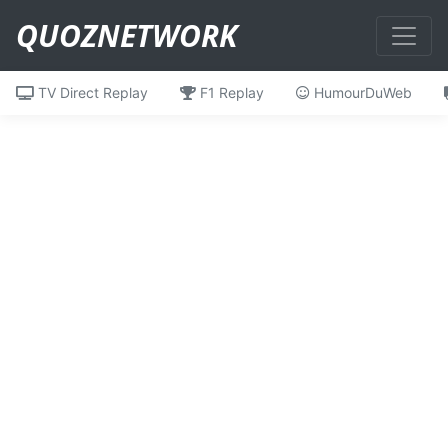
QUOZNETWORK
TV Direct Replay
F1 Replay
HumourDuWeb