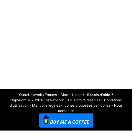
QuozNetwork
:
Forums
-
Chat
-
Upload
-
Besoin d'aide ?
Copyright © 2026 QuozNetwork - Tous droits réservés -
Conditions
d'utilisation
-
Mentions légales
-
Icones proposées par Icons8
-
Nous
contacter
BUY ME A COFFEE