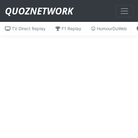
QUOZNETWORK
TV Direct Replay
F1 Replay
HumourDuWeb