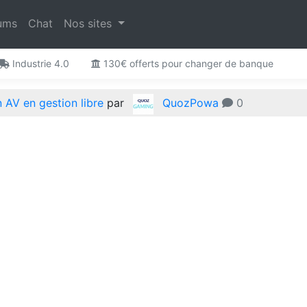
ums
Chat
Nos sites
Industrie 4.0
130€ offerts pour changer de banque
n AV en gestion libre
par
QuozPowa
0