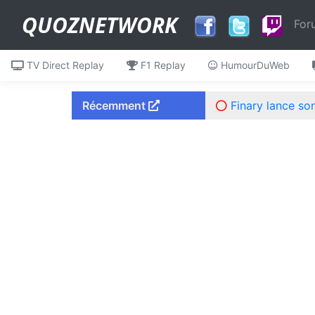
QUOZNETWORK
For
TV Direct Replay
F1 Replay
HumourDuWeb
Récemment
Finary lance so