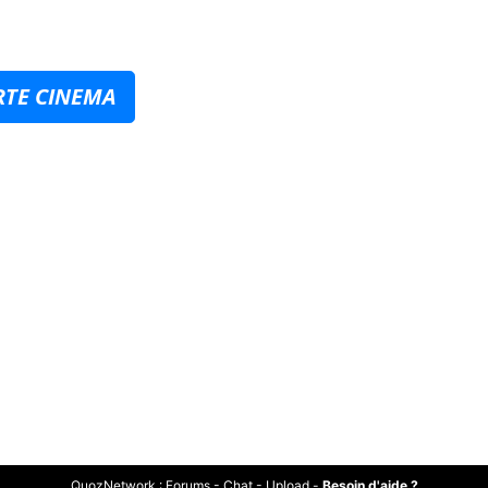
RTE CINEMA
QuozNetwork
:
Forums
-
Chat
-
Upload
-
Besoin d'aide ?